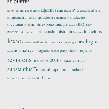
ETIQUETES
adjectius
AVL
abreviacions
accepcions
agricultura
castellà
ciència
dialectes
complement directe preposicional
construcció
expressions
diccionaris
GIEC
economia
GNV
gastronomia
locucions
juridicoadministratiu
història
informàtica
literatura
lèxic
neologia
medi ambient
medicina
morfologia
manlleus
normativa
ortografia
preposicions
registres
política
noms
revisions
revisions-2001
sintaxi
sociologia
substantius
Termcat
toponímia
traducció
verbs
àrab
transcripcions
transport