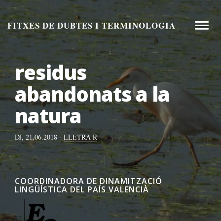
Aneu
al
FITXES DE DUBTES I TERMINOLOGIA
Toggle
contingut
naviga
residus
abandonats a la
natura
DJ, 21.06.2018 -
LLETRA R
COORDINADORA DE DINAMITZACIÓ
LINGÜÍSTICA DEL PAÍS VALENCIÀ