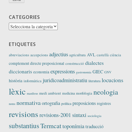
CATEGORIES
Categories
ETIQUETES
adjectius
AVL
abreviacions
accepcions
agricultura
castellà
ciència
dialectes
complement directe preposicional
construcció
expressions
diccionaris
GIEC
economia
GNV
gastronomia
locucions
juridicoadministratiu
història
informàtica
literatura
lèxic
neologia
medi ambient
medicina
morfologia
manlleus
normativa
ortografia
preposicions
registres
política
noms
revisions
revisions-2001
sintaxi
sociologia
substantius
Termcat
toponímia
traducció