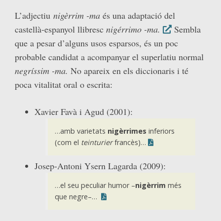
L’adjectiu
nigèrrim -ma
és una adaptació del
castellà-espanyol llibresc
nigérrimo -ma.
Sembla
que a pesar d’alguns usos esparsos, és un poc
probable candidat a acompanyar el superlatiu normal
negríssim -ma.
No apareix en els diccionaris i té
poca vitalitat oral o escrita:
Xavier Favà i Agud (2001):
…amb varietats
nigèrrimes
inferiors
(com el
teinturier
francès)…
Josep-Antoni Ysern Lagarda (2009):
…el seu peculiar humor –
nigèrrim
més
que negre–…