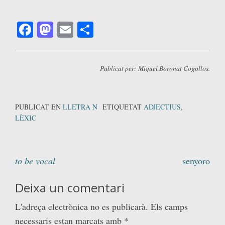
Facebook
Mastodon
Email
Comparteix
Publicat per: Miquel Boronat Cogollos.
PUBLICAT EN
LLETRA N
ETIQUETAT
ADJECTIUS
,
LÈXIC
Navegació
to be vocal
senyoro
d'entrades
Deixa un comentari
L'adreça electrònica no es publicarà.
Els camps
necessaris estan marcats amb
*