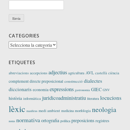
CATEGORIES
Categories
ETIQUETES
adjectius
AVL
abreviacions
accepcions
agricultura
castellà
ciència
dialectes
complement directe preposicional
construcció
expressions
diccionaris
GIEC
economia
GNV
gastronomia
locucions
juridicoadministratiu
història
informàtica
literatura
lèxic
neologia
medi ambient
medicina
morfologia
manlleus
normativa
ortografia
preposicions
registres
política
noms