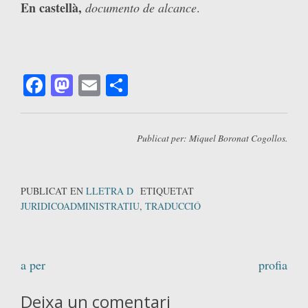
En castellà,
documento de alcance
.
Facebook
Mastodon
Email
Comparteix
Publicat per: Miquel Boronat Cogollos.
PUBLICAT EN
LLETRA D
ETIQUETAT
JURIDICOADMINISTRATIU
,
TRADUCCIÓ
Navegació
a per
profia
d'entrades
Deixa un comentari