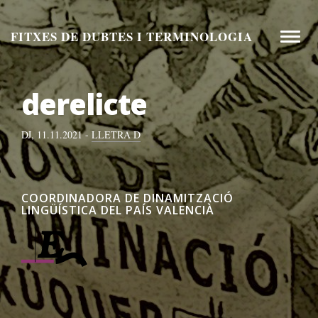
Aneu
al
FITXES DE DUBTES I TERMINOLOGIA
Toggle
contingut
naviga
derelicte
DJ, 11.11.2021 -
LLETRA D
COORDINADORA DE DINAMITZACIÓ
LINGÜÍSTICA DEL PAÍS VALENCIÀ