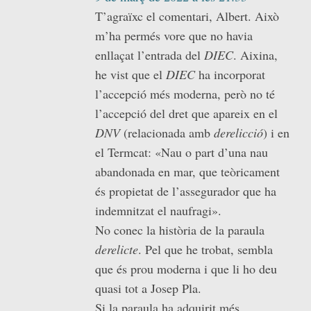
T’agraïxc el comentari, Albert. Això
m’ha permés vore que no havia
enllaçat l’entrada del
DIEC
. Aixina,
he vist que el
DIEC
ha incorporat
l’accepció més moderna, però no té
l’accepció del dret que apareix en el
DNV
(relacionada amb
derelicció
) i en
el Termcat: «Nau o part d’una nau
abandonada en mar, que teòricament
és propietat de l’assegurador que ha
indemnitzat el naufragi».
No conec la història de la paraula
derelicte
. Pel que he trobat, sembla
que és prou moderna i que li ho deu
quasi tot a Josep Pla.
Si la paraula ha adquirit més