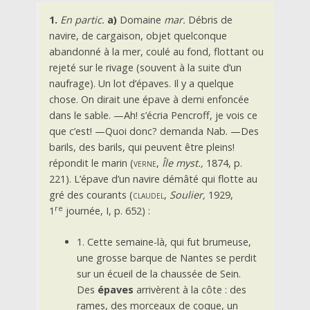
1.
En partic.
a)
Domaine
mar.
Débris de
navire, de cargaison, objet quelconque
abandonné à la mer, coulé au fond, flottant ou
rejeté sur le rivage (souvent à la suite d’un
naufrage).
Un lot d’épaves. Il y a quelque
chose. On dirait une épave à demi enfoncée
dans le sable. —Ah! s’écria Pencroff, je vois ce
que c’est! —Quoi donc? demanda Nab. —Des
barils, des barils, qui peuvent être pleins!
répondit le marin
(
verne
,
Île myst.,
1874, p.
221).
L’épave d’un navire démâté qui flotte au
gré des courants
(
claudel
,
Soulier,
1929,
re
1
journée, I, p. 652) :
1. Cette semaine-là, qui fut brumeuse,
une grosse barque de Nantes se perdit
sur un écueil de la chaussée de Sein.
Des
épaves
arrivèrent à la côte : des
rames, des morceaux de coque, un