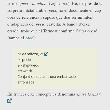
termes
peci
i
derelicte
(veg.
gdlc
). Bé, després de la
sorpresa inicial amb el
peci
, no el documente en cap
obra de referència i supose que deu ser un intent
d’adaptació del
pecio
castellà. A banda d’eixa
errada, trobe que el Termcat confirma l’altra opció
(també el
diec
):
ca
derelicte
,
m
es
pecio
en
shipwreck
en
wreck
Conjunt de restes d’una embarcació
enfonsada.
En francés eixe concepte es denomina
épave
(atilf):