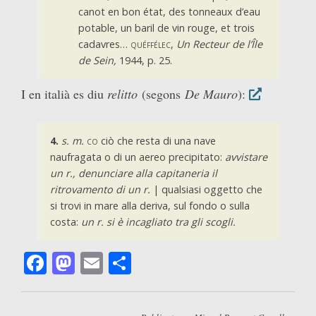
canot en bon état, des tonneaux d’eau
potable, un baril de vin rouge, et trois
cadavres…
quéffélec
,
Un Recteur de l’Île
de Sein,
1944, p. 25.
I en italià es diu
relitto
(segons
De Mauro
):
4.
s. m.
co
ciò che resta di una nave
naufragata o di un aereo precipitato:
avvistare
un r., denunciare alla capitaneria il
ritrovamento di un r.
| qualsiasi oggetto che
si trovi in mare alla deriva, sul fondo o sulla
costa:
un r. si è incagliato tra gli scogli.
Facebook
Mastodon
Email
Comparteix