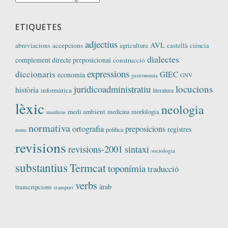
ETIQUETES
adjectius
AVL
abreviacions
accepcions
agricultura
castellà
ciència
dialectes
complement directe preposicional
construcció
expressions
diccionaris
GIEC
economia
GNV
gastronomia
locucions
juridicoadministratiu
història
informàtica
literatura
lèxic
neologia
medi ambient
medicina
morfologia
manlleus
normativa
ortografia
preposicions
registres
política
noms
revisions
revisions-2001
sintaxi
sociologia
substantius
Termcat
toponímia
traducció
verbs
àrab
transcripcions
transport