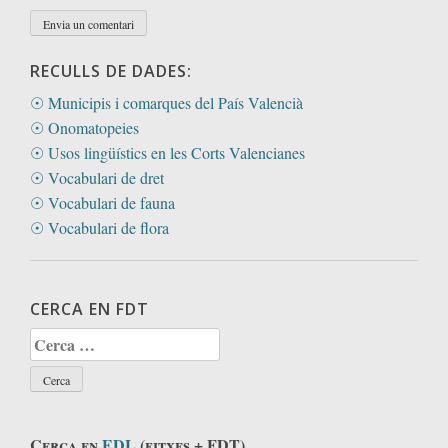
RECULLS DE DADES:
☉ Municipis i comarques del País Valencià
☉ Onomatopeies
☉ Usos lingüístics en les Corts Valencianes
☉ Vocabulari de dret
☉ Vocabulari de fauna
☉ Vocabulari de flora
CERCA EN FDT
Cerca:
Cerca en
EDL
(fitxes + FDT)