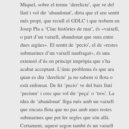
Miquel, sobre el terme ‘derelicte’, que ve del
llatí i vol dir ‘abandonat’, diria que el seu sentit
més propi, que recull el GDLC i que trobem en
Josep Pla a ‘Cinc històries de mar’, és «vaixell,
o part d’un vaixell, abandonat que sura entre
dues aigües». El sentit de ‘pecio’, el de «restes
submarines d’un vaixell naufragat», és una
extensió d’ús en principi impròpia que s’ha
acabat acceptant. L’únic problema és que ara
quan es diu ‘derelicte’ ja no sabem si flota o
està enfonsat. De fet ‘pecio’ ve del baix llatí
‘pecium’ i crec que vol dir ‘peça’ o ‘tros’. La
idea de ‘abandonat’ lliga més amb un vaixell
que encara flota que no pas amb unes restes
submarines que pot fer segles que són allà.
Certament, aquest segon també és un vaixell