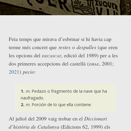
Feia temps que mirava d’esbrinar si hi havia cap
terme més concret que
restes
o
despulles
(que eren
les opcions del
decascat
, edició del 1989) per a les
dos primeres accepcions del castellà (
drae
, 2001;
2021
)
pecio
:
1.
m.
Pedazo o fragmento de la nave que ha
naufragado.
2.
m.
Porción de lo que ella contiene.
Al juliol del 2009 vaig trobar en el
Diccionari
d’història de Catalunya
(Edicions 62, 1999) els