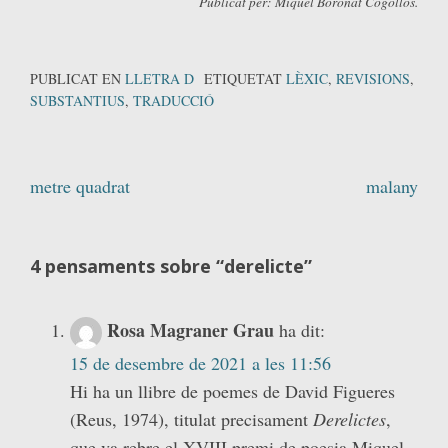
Publicat per: Miquel Boronat Cogollos.
PUBLICAT EN
LLETRA D
ETIQUETAT
LÈXIC
,
REVISIONS
,
SUBSTANTIUS
,
TRADUCCIÓ
Navegació
metre quadrat
malany
d'entrades
4 pensaments sobre “
derelicte
”
Rosa Magraner Grau
ha dit:
15 de desembre de 2021 a les 11:56
Hi ha un llibre de poemes de David Figueres
(Reus, 1974), titulat precisament
Derelictes
,
que va rebre el XVIII premi de poesia Miquel