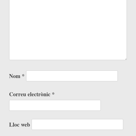
Nom
*
Correu electrònic
*
Lloc web