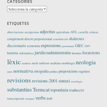
CATEGORIES
Categories
ETIQUETES
adjectius
AVL
abreviacions
accepcions
agricultura
castellà
ciència
dialectes
complement directe preposicional
construcció
expressions
diccionaris
GIEC
economia
GNV
gastronomia
locucions
juridicoadministratiu
història
informàtica
literatura
lèxic
neologia
medi ambient
medicina
morfologia
manlleus
normativa
ortografia
preposicions
registres
política
noms
revisions
revisions-2001
sintaxi
sociologia
substantius
Termcat
toponímia
traducció
verbs
àrab
transcripcions
transport