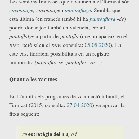
Les versions franceses que documenta el Termcat són
coconnage
, cocounage
i
pantouflage
.
Sembla que
esta última (en francés també hi ha
pantouflard
-de
)
podria donar joc també en valencià, creant
pantoflatge
a partir de
pantofla
(que no apareix en el
diec
, però sí en el
dnv;
consulta:
05.05.2020
). En
este cas, tindríem possibilitats en un registre
humorístic
(pantoflar-se, pantofler -ra…).
Quant a les vacunes
En l’àmbit dels programes de vacunació infantil, el
Termcat (2015; consulta:
27.04.2020
) va aprovar la
fitxa següent:
ca
estratègia del niu
, n f