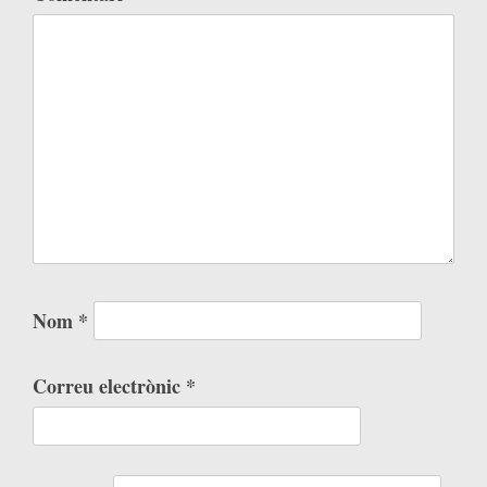
Nom
*
Correu electrònic
*