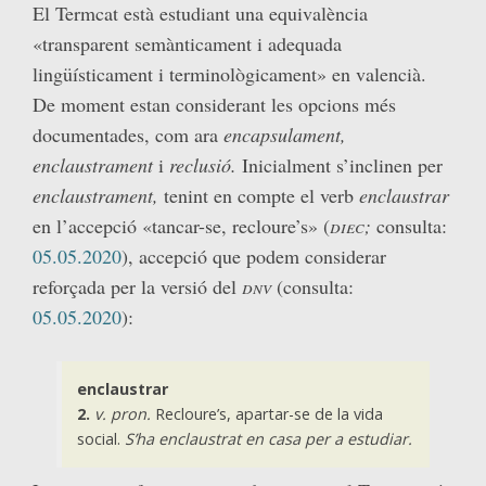
El Termcat està estudiant una equivalència
«transparent semànticament i adequada
lingüísticament i terminològicament» en valencià.
De moment estan considerant les opcions més
documentades, com ara
encapsulament,
enclaustrament
i
reclusió.
Inicialment s’inclinen per
enclaustrament,
tenint en compte el verb
enclaustrar
en l’accepció «tancar-se, recloure’s» (
diec
;
consulta:
05.05.2020
), accepció que podem considerar
reforçada per la versió del
dnv
(consulta:
05.05.2020
):
enclaustrar
2.
v. pron.
Recloure’s, apartar-se de la vida
social.
S’ha enclaustrat en casa per a estudiar.