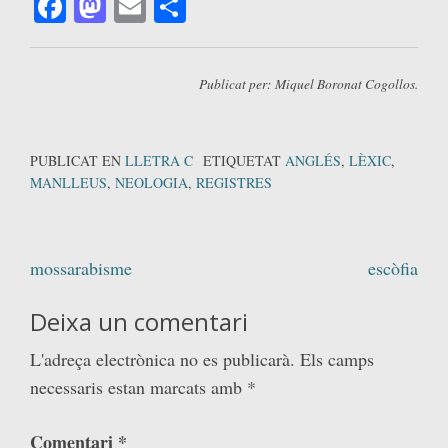
Facebook
Mastodon
Email
Comparteix
Publicat per: Miquel Boronat Cogollos.
PUBLICAT EN
LLETRA C
ETIQUETAT
ANGLÉS
,
LÈXIC
,
MANLLEUS
,
NEOLOGIA
,
REGISTRES
Navegació
mossarabisme
escòfia
d'entrades
Deixa un comentari
L'adreça electrònica no es publicarà.
Els camps
necessaris estan marcats amb
*
Comentari
*