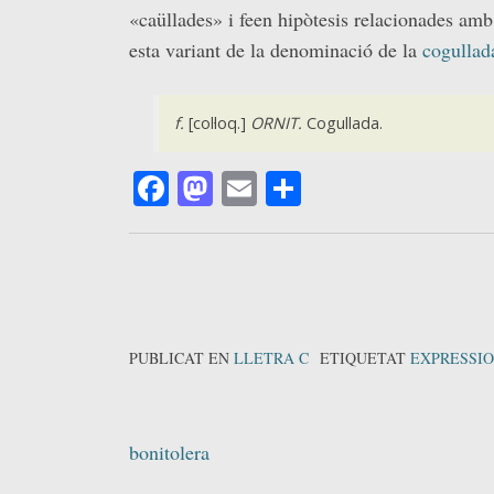
«caüllades» i feen hipòtesis relacionades amb
esta variant de la denominació de la
cogullad
f.
[col·loq.]
ORNIT.
Cogullada.
Facebook
Mastodon
Email
Comparteix
PUBLICAT EN
LLETRA C
ETIQUETAT
EXPRESSI
Navegació
bonitolera
d'entrades