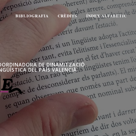
BIBLIOGRAFIA
CRÈDITS
ÍNDEX ALFABÈTIC
OORDINADORA DE DINAMITZACIÓ
NGÜÍSTICA DEL PAÍS VALENCIÀ