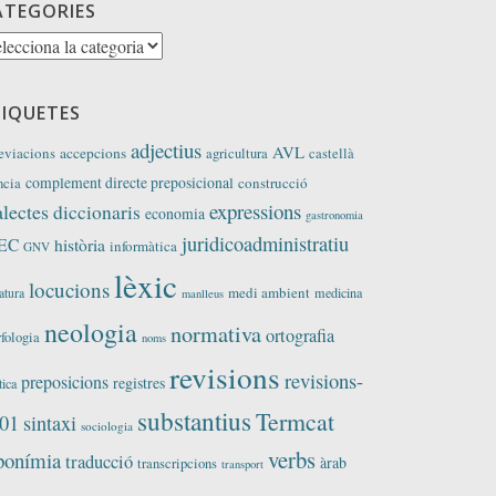
ATEGORIES
tegories
TIQUETES
adjectius
AVL
eviacions
accepcions
agricultura
castellà
complement directe preposicional
construcció
ncia
expressions
alectes
diccionaris
economia
gastronomia
juridicoadministratiu
EC
història
informàtica
GNV
lèxic
locucions
medi ambient
medicina
ratura
manlleus
neologia
normativa
ortografia
fologia
noms
revisions
revisions-
preposicions
registres
tica
substantius
Termcat
01
sintaxi
sociologia
verbs
ponímia
traducció
àrab
transcripcions
transport