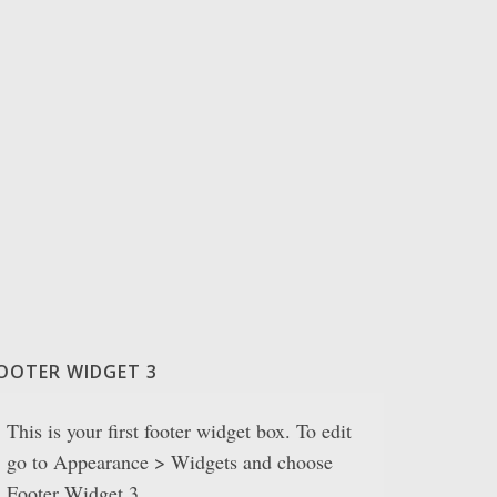
OOTER WIDGET 3
This is your first footer widget box. To edit
go to Appearance > Widgets and choose
Footer Widget 3.