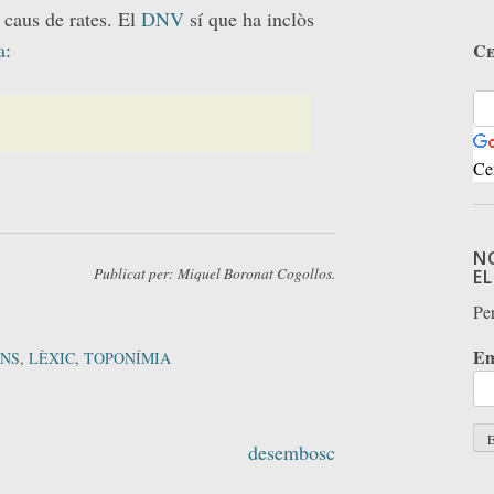
 caus de rates. El
DNV
sí que ha inclòs
a
:
Ce
Ce
N
Publicat per: Miquel Boronat Cogollos.
E
Per
Em
ONS
,
LÈXIC
,
TOPONÍMIA
desembosc