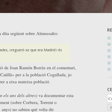
R
a dita següent sobre Almussafes:
☉ 
☉ 
dades, creguent-se que era Madrid i és
☉ 
☉ 
☉ 
ció de Joan Ramón Borràs en el comentari,
☉ 
«Caüllà» per a la població Cogullada, jo
per a eixa mateixa població.
C
 els uns dels altres)
va documentar esta
Ce
ament (sobre Corbera, Torrent o
 anys) no sabien què volia dir