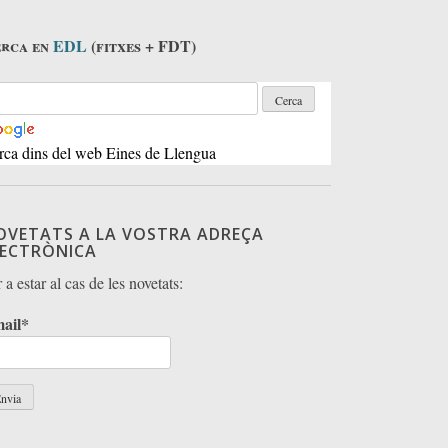
rca en
EDL
(fitxes + FDT)
rca dins del web Eines de Llengua
OVETATS A LA VOSTRA ADREÇA
LECTRÒNICA
 a estar al cas de les novetats:
ail*