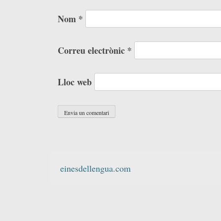
Nom
*
Correu electrònic
*
Lloc web
einesdellengua.com