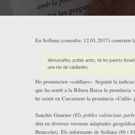
En Sollana (consulta: 12.01.2017) coneixen l
Almussafes, poble antic, té les parets fora
una niu de caüllades.
Ho pronuncien «caüllaes». Seguint la indica
que ha sentit a la Ribera Baixa la pronúncia 
he sentit en Carcaixent la pronúncia «Cullà» 
Sanchis Guarner
(Els pobles valencians parlen
dita en diverses versions adaptades geogràfic
Benicolet). Els informants de Sollana (86 i 81