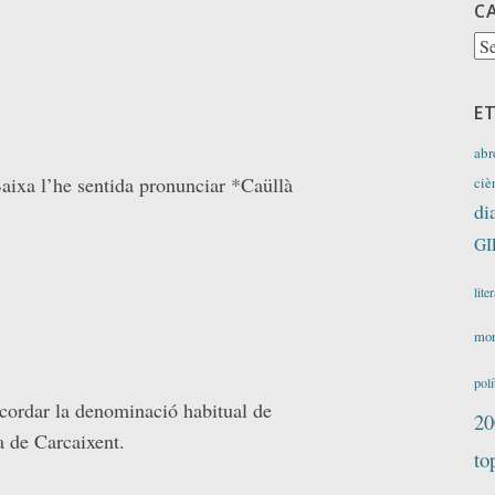
C
Ca
E
abr
aixa l’he sentida pronunciar *Caüllà
ciè
di
GI
lite
mor
polí
ecordar la denominació habitual de
20
a de Carcaixent.
to