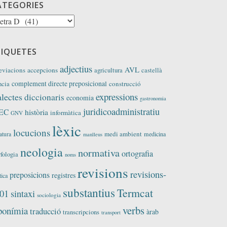
ATEGORIES
tegories
TIQUETES
adjectius
AVL
eviacions
accepcions
agricultura
castellà
complement directe preposicional
construcció
ncia
expressions
alectes
diccionaris
economia
gastronomia
juridicoadministratiu
EC
història
informàtica
GNV
lèxic
locucions
medi ambient
medicina
ratura
manlleus
neologia
normativa
ortografia
fologia
noms
revisions
revisions-
preposicions
registres
tica
substantius
Termcat
01
sintaxi
sociologia
verbs
ponímia
traducció
àrab
transcripcions
transport