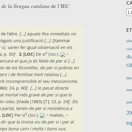
C
 de la llengua catalana
de l’IEC
Ca
E
 de l’altre.
[…] aquets fins inmediats no
egats una justificació […].
[Xammar
abr
r sí, varen fer igual observació en els
ciè
i
1
N, p. 30]
.
2
. [
LOC
] De si
(
loc.
).
~
di
encara el que ja és feble de per si […].
GI
ats de les llicorelles, de per si pobres en
rs i de fertilitat molt relativa […].
lite
olt incomprensible el seu messianisme,
i
986): 24, p. 60]
.
[…] lo pecat directe
mor
at mortal més grave de per sí que lo
i
lo robo.
[Viada (1885) [T]: 23, p. 24]
.
Els
polí
parlat, tenen de per si resistència a
20
1
. [
LOC
] Per si
(
loc.
).
~ mateix, ~
to
r que la tirona viu de per si i per al
mps bona carn i molts i bons ous.