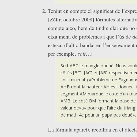
Tenint en compte el significat de l’expre
[Zèfir, octubre 2008] fórmules alternati
compte això, hem de tindre clar que no 
eixa mena de problemes i que l’ús de
d
estesa, d’altra banda, en l’ensenyament 
per exemple,
soit
…:
Soit ABC le triangle donné. Nous voulo
côtés [BC], [AC] et [AB] respectivem
soit minimal.
(«Problème de Fagnano
AHB dont la hauteur AH est donnée: 6
segment AM marque le cote d’un triang
AMB. Le coté BM formant la base de ce 
valeur de»a» pour que l’aire du trian
de math 4e pour un papa pas doué»
La fórmula apareix recollida en el dicc