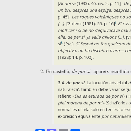
i
[
Andorra
(1933): 46, niv. 2, p. 11]
.
De 
un bri, després una espiga, després b
i
p. 45]
.
Les roques volcàniques no sol
i
[…].
[Gallemí (1981): 55, p. 16]
.
El cas
molt car i si bé no s’equivocava mai 
ella, de per si, ja valia milions […].
[Vi
5
si
(
loc.
).
Si l’espai no fos quelcom de
objectiva, no ho discutirem ara— co
i
(1928): 14, p. 100]
.
En castellà,
de por sí,
apareix recollida
3.4.
de por sí.
La locución adverbial
d
naturaleza’, también debe variar segú
refiera:
«Ella es estirada de por sí»
(H
piel morena de por mí»
(SchzFerlosi
normal es usarla solo en tercera person
expresión equivalente
por naturaleza