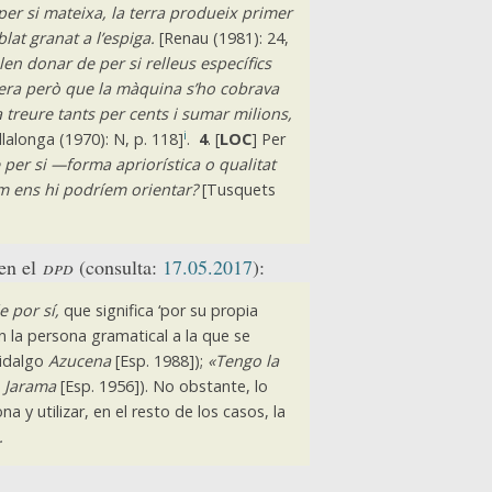
per si mateixa, la terra produeix primer
lat granat a l’espiga.
[Renau (1981): 24,
en donar de per si relleus específics
 era però que la màquina s’ho cobrava
a treure tants per cents i sumar milions,
i
llalonga (1970): N, p. 118]
.
4
. [
LOC
] Per
 per si —forma apriorística o qualitat
m ens hi podríem orientar?
[Tusquets
 en el
dpd
(consulta:
17.05.2017
):
e por sí,
que significa ‘por su propia
n la persona gramatical a la que se
idalgo
Azucena
[Esp. 1988]);
«Tengo la
o
Jarama
[Esp. 1956]). No obstante, lo
a y utilizar, en el resto de los casos, la
.