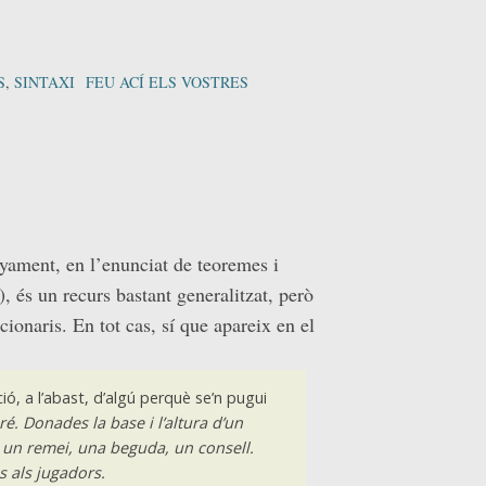
S
,
SINTAXI
FEU ACÍ ELS VOSTRES
nyament, en l’enunciat de teoremes i
, és un recurs bastant generalitzat, però
ionaris. En tot cas, sí que apareix en el
ió, a l’abast, d’algú perquè se’n pugui
ré. Donades la base i l’altura d’un
r un remei, una beguda, un consell.
s als jugadors.