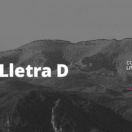
Lletra D
C
LI