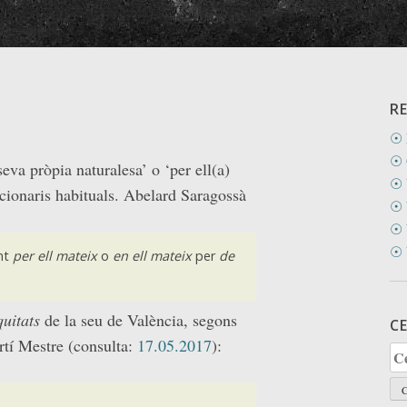
R
☉ 
☉ 
eva pròpia naturalesa’ o ‘per ell(a)
☉ 
ccionaris habituals. Abelard Saragossà
☉ 
☉ 
☉ 
nt
per ell mateix
o
en ell mateix
per
de
quitats
de la seu de València, segons
C
rtí Mestre (consulta:
17.05.2017
):
Ce