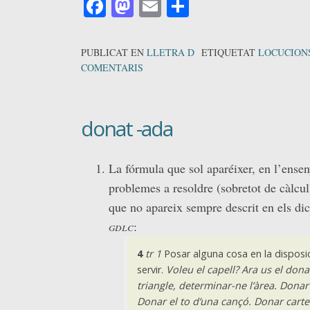
Facebook
Mastodon
Email
Comparteix
PUBLICAT EN
LLETRA D
ETIQUETAT
LOCUCION
COMENTARIS
donat -ada
La fórmula que sol aparéixer, en l’ense
problemes a resoldre (sobretot de càlcul)
que no apareix sempre descrit en els dicc
gdlc
:
4
tr
1
Posar alguna cosa en la disposic
servir.
Voleu el capell? Ara us el dona
triangle, determinar-ne l’àrea. Dona
Donar el to d’una cançó. Donar carte