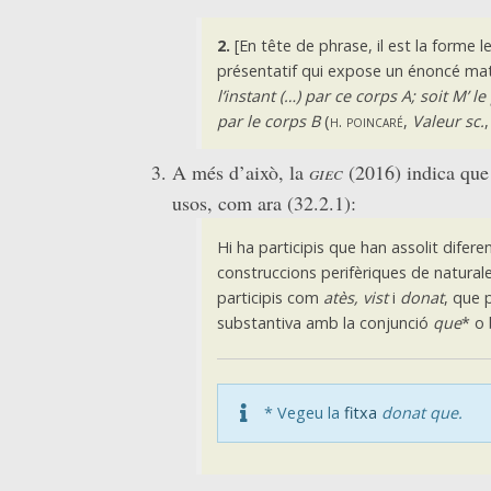
2.
[En tête de phrase, il est la forme 
présentatif qui expose un énoncé ma
l’instant (…) par ce corps A; soit M’ l
par le corps B
(
h. poincaré
,
Valeur sc.
,
A més d’això, la
giec
(2016) indica que 
usos, com ara (32.2.1):
Hi ha participis que han assolit difere
construccions perifèriques de naturale
participis com
atès, vist
i
donat
, que 
substantiva amb la conjunció
que
* o
* Vegeu la
fitxa
donat que.