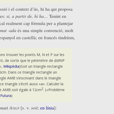
ssió i el context d’ús, hi ha qui proposa
ves:
si, a partir de, hi ha…
Tenint en
cal realment cap fórmula per a plantejar
onat -ada
és una simple convenció, molt
espanyol en castellà; en francés tindríem,
ns trouver les points M, N et P sur les
ent, de sorte que le périmètre de ∆MNP
»,
Wikipèdia
)
Soit un triangle rectangle
cm. Dans ce triangle rectangle un
le AMB s’inscrivant dans le triangle
triangle s’écrit aussi «a». Calculer la
2
gle AMB soit égale à 12cm
.
(«Problème
,
Futura
)
ionari
Atilf
[s. v.
soit
;
en línia
]: