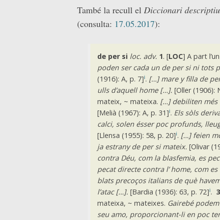
També la recull el
Diccionari descriptiu
(consulta:
17.05.2017
):
de per si
loc. adv.
1
. [
LOC
] A part l’un
poden ser cada un de per si ni tots pl
i
(1916): A, p. 7]
.
[…] mare y filla de pe
ulls d’aquell home […].
[Oller (1906): 
mateix, ~ mateixa
.
[…] debiliten més 
i
[Melià (1967): A, p. 31]
.
Els sòls deriv
calci, solen ésser poc profunds, lleuge
i
[Llensa (1955): 58, p. 20]
.
[…] feien m
ja estrany de per si mateix.
[Olivar (1
contra Déu, com la blasfemia, es pec
pecat directe contra l’ home, com es 
blats precoços italians de què havem 
i
l’atac […].
[Bardia (1936): 63, p. 72]
.
3
mateixa, ~ mateixes
.
Gairebé podem di
seu amo, proporcionant-li en poc te