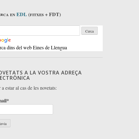
rca en
EDL
(fitxes + FDT)
rca dins del web Eines de Llengua
OVETATS A LA VOSTRA ADREÇA
LECTRÒNICA
 a estar al cas de les novetats:
ail*