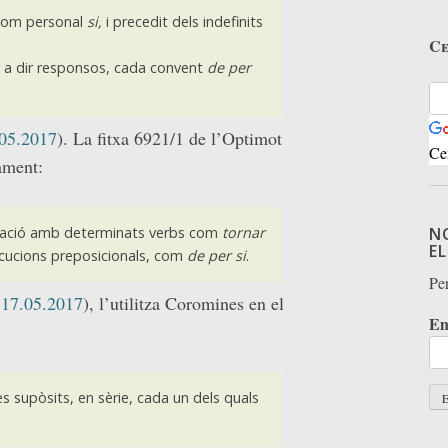
onom personal
si,
i precedit dels indefinits
Ce
r a dir responsos, cada convent
de per
05.2017
). La fitxa 6921/1 de l’Optimot
Ce
ament:
ació amb determinats verbs com
tornar
N
E
ocucions preposicionals, com
de per si
.
Per
:
17.05.2017
), l’utilitza Coromines en el
Em
s supòsits, en sèrie, cada un dels quals