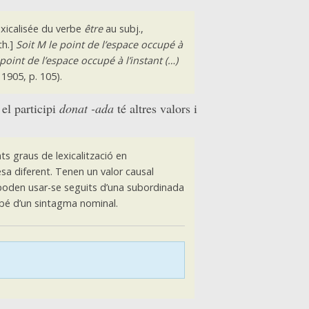
lexicalisée du verbe
être
au subj.,
th.]
Soit M le point de l’espace occupé à
e point de l’espace occupé à l’instant (…)
 1905, p. 105).
el participi
donat -ada
té altres valors i
nts graus de lexicalització en
sa diferent. Tenen un valor causal
poden usar-se seguits d’una subordinada
 bé d’un sintagma nominal.