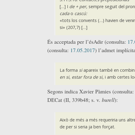
[…] I
de + per
, sempre seguit del pr
cada
o
cascú:
«tots los convents (…) havien de veni
si» (207,7) […]
És acceptada per l’ésAdir (consulta:
17.
(consulta:
17.05.2017
) l’admet implícit
La forma
si
apareix també en combin
en si
,
estar fora de si
, i amb certes l
Segons indica Xavier Pàmies (consulta
DECat (
II, 339b48; s. v.
burell
):
Això de més a més requeriria uns altre
de per si seria ja ben forçat.