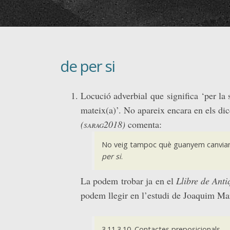
de per si
Locució adverbial que significa ‘per la s
mateix(a)’. No apareix encara en els di
(
sarag2018
)
comenta:
No veig tampoc què guanyem canvia
per si
.
La podem trobar ja en el
Llibre de Anti
podem llegir en l’estudi de Joaquim Ma
3.11.3.10. Contactes preposicionals