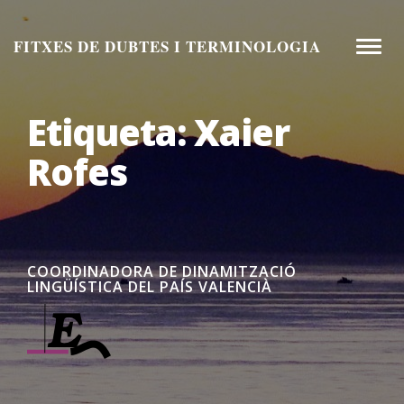
Aneu
al
FITXES DE DUBTES I TERMINOLOGIA
Toggle
contingut
naviga
Etiqueta:
Xaier
Rofes
COORDINADORA DE DINAMITZACIÓ
LINGÜÍSTICA DEL PAÍS VALENCIÀ