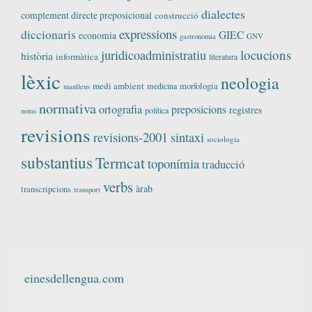
dialectes
complement directe preposicional
construcció
expressions
diccionaris
GIEC
economia
GNV
gastronomia
locucions
juridicoadministratiu
història
informàtica
literatura
lèxic
neologia
medi ambient
medicina
morfologia
manlleus
normativa
ortografia
preposicions
registres
política
noms
revisions
revisions-2001
sintaxi
sociologia
substantius
Termcat
toponímia
traducció
verbs
àrab
transcripcions
transport
einesdellengua.com