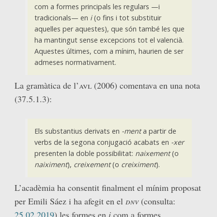
com a formes principals les regulars —i
tradicionals— en
i
(o fins i tot substituir
aquelles per aquestes), que són també les que
ha mantingut sense excepcions tot el valencià.
Aquestes últimes, com a mínim, haurien de ser
admeses normativament.
La gramàtica de l’
avl (2006)
comentava en una nota
(37.5.1.3):
Els substantius derivats en
-ment
a partir de
verbs de la segona conjugació acabats en
-xer
presenten la doble possibilitat:
naixement
(o
naiximent
),
creixement
(o
creix
i
ment
).
L’acadèmia ha consentit finalment el mínim proposat
per Emili Sáez i ha afegit en el
dnv
(consulta:
25.02.2019
) les formes en
i
com a formes