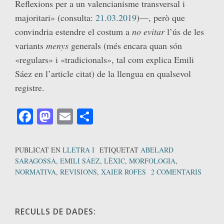
Reflexions per a un valencianisme transversal i
majoritari» (consulta:
21.03.2019
)—, però que
convindria estendre el costum a
no evitar
l’ús de les
variants
menys
generals (més encara quan són
«regulars» i «tradicionals», tal com explica Emili
Sáez en l’article citat) de la llengua en qualsevol
registre.
Facebook
Mastodon
Email
Comparteix
PUBLICAT EN
LLETRA I
ETIQUETAT
ABELARD
SARAGOSSÀ
,
EMILI SÁEZ
,
LÈXIC
,
MORFOLOGIA
,
NORMATIVA
,
REVISIONS
,
XAIER ROFES
2 COMENTARIS
RECULLS DE DADES: