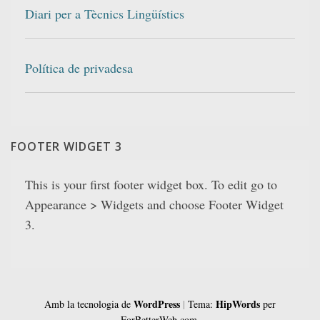
Diari per a Tècnics Lingüístics
Política de privadesa
FOOTER WIDGET 3
This is your first footer widget box. To edit go to
Appearance > Widgets and choose Footer Widget
3.
WordPress
HipWords
Amb la tecnologia de
|
Tema:
per
ForBetterWeb.com.