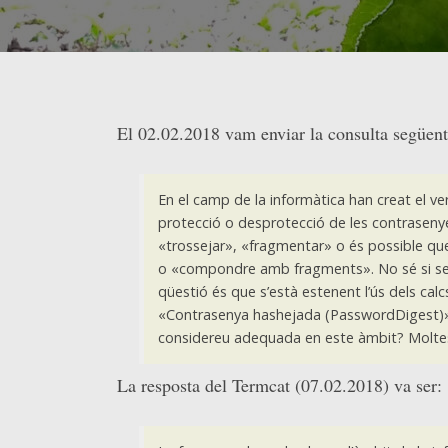
El 02.02.2018 vam enviar la consulta següent
En el camp de la informàtica han creat el ver
protecció o desprotecció de les contraseny
«trossejar», «fragmentar» o és possible qu
o «compondre amb fragments». No sé si seri
qüestió és que s’està estenent l’ús dels cal
«Contrasenya hashejada (PasswordDigest)».
considereu adequada en este àmbit? Moltes
La resposta del Termcat (07.02.2018) va ser: