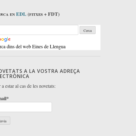
rca en
EDL
(fitxes + FDT)
rca dins del web Eines de Llengua
OVETATS A LA VOSTRA ADREÇA
LECTRÒNICA
 a estar al cas de les novetats:
ail*