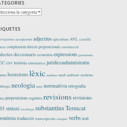
ATEGORIES
tegories
TIQUETES
adjectius
AVL
eviacions
accepcions
agricultura
castellà
complement directe preposicional
construcció
ncia
expressions
alectes
diccionaris
economia
gastronomia
juridicoadministratiu
EC
història
informàtica
GNV
lèxic
locucions
medi ambient
medicina
ratura
manlleus
neologia
normativa
ortografia
fologia
noms
revisions
revisions-
preposicions
registres
tica
substantius
Termcat
01
sintaxi
sociologia
verbs
ponímia
traducció
àrab
transcripcions
transport