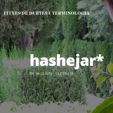
Aneu
al
FITXES DE DUBTES I TERMINOLOGIA
contingut
hashejar*
DV, 09.02.2018 -
LLETRA H