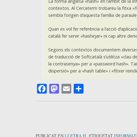
La forma anglesa «hash» en l’àmbit de la inf
contextos. Al Cercaterm trobareu la fitxa «
sembla l’origen d’aquesta família de paraule
Quan es vol fer referència a l’acció d’aplica
català fer servir «hashejar» ni cap altre der
Segons els contextos documentem diverses
de traducció de Softcatalà s’utilitza «clau 
la contrasenya» per a «password hash». 
dispersió» per a «hash table» i «fitxer reind
Facebook
Mastodon
Email
Comparteix
PUBLICAT EN
LLETRA H
ETIQUETAT
INFORMÀT