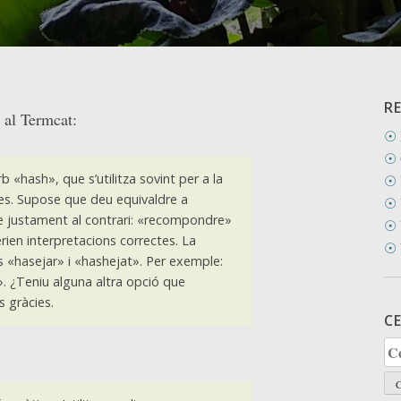
R
 al Termcat:
☉ 
☉ 
b «hash», que s’utilitza sovint per a la
☉ 
es. Supose que deu equivaldre a
☉ 
e justament al contrari: «recompondre»
☉ 
en interpretacions correctes. La
☉ 
cs «hasejar» i «hashejat». Per exemple:
 ¿Teniu alguna altra opció que
 gràcies.
C
Ce