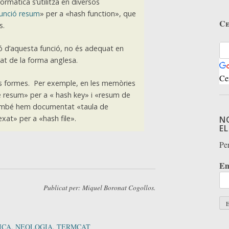
ormàtica s’utilitza en diversos
funció resum
» per a «hash function», que
Ce
s.
ció d’aquesta funció, no és adequat en
ivat de la forma anglesa.
Ce
 formes. Per exemple, en les memòries
de resum» per a « hash key» i «resum de
També hem documentat «taula de
exat» per a «hash file».
N
E
Per
Em
Publicat per: Miquel Boronat Cogollos.
ICA
,
NEOLOGIA
,
TERMCAT