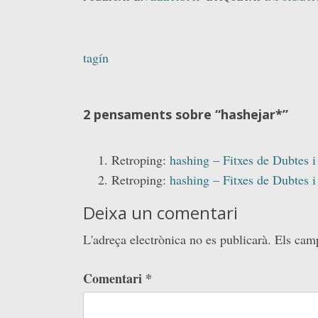
Navegació
tagín
d'entrades
2 pensaments sobre “
hashejar*
”
Retroping:
hashing – Fitxes de Dubtes 
Retroping:
hashing – Fitxes de Dubtes 
Deixa un comentari
L'adreça electrònica no es publicarà.
Els cam
Comentari
*