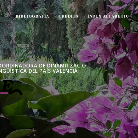
BIBLIOGRAFIA
CRÈDITS
ÍNDEX ALFABÈTIC
OORDINADORA DE DINAMITZACIÓ
NGÜÍSTICA DEL PAÍS VALENCIÀ