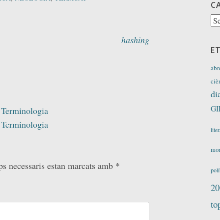
C
Ca
hashing
E
abr
ciè
di
GI
i Terminologia
i Terminologia
lite
mor
ps necessaris estan marcats amb
*
polí
20
to